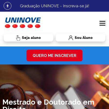
Graduação UNINOVE - Inscreva-se já!
Sou Aluno
PROCESSOS SELETIVOS
QUERO ME INSCREVER
CURSOS
MEDICINA
INSTITUCIONAL
GRADUAÇÃO
MEDICINA
BIBLIOTECA
RESIDÊNCIA MÉDICA
RESIDÊNCIA MÉDICA
RADAR UNINOVE
Mestrado e Doutorado em