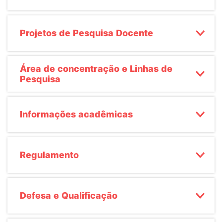
EJA - EDUCAÇÃO PARA JOVENS E ADULTOS
AMBULATÓRIO INTEGRADO DE SAÚDE
MESTRADO E DOUTORADO
Projetos de Pesquisa Docente
FIES
NAPP
CURSOS TÉCNICOS
Área de concentração e Linhas de
Pesquisa
PROUNI
EJA
PÓS-GRADUAÇÃO MÉDICA -APRIMORAMENTO EM CIRURGIA
Informações acadêmicas
GERAL
Regulamento
Defesa e Qualificação