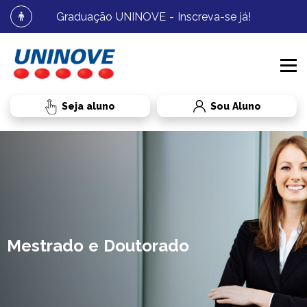
Graduação UNINOVE - Inscreva-se já!
Sou Aluno
PROCESSOS SELETIVOS
CURSOS
MEDICINA
INSTITUCIONAL
GRADUAÇÃO
MEDICINA
Mestrado e Doutorado
BIBLIOTECA
RESIDÊNCIA MÉDICA
RESIDÊNCIA MÉDICA
RADAR UNINOVE