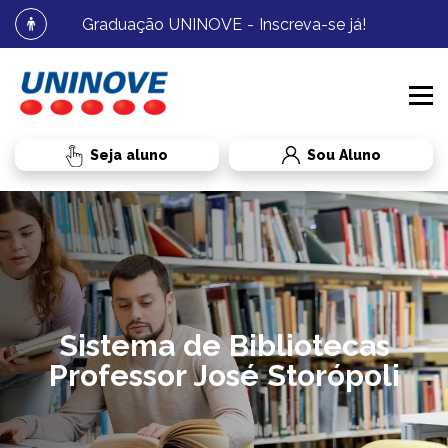
Graduação UNINOVE - Inscreva-se já!
Sou Aluno
PROCESSOS SELETIVOS
CURSOS
MEDICINA
Sistema de Bibliotecas
INSTITUCIONAL
GRADUAÇÃO
MEDICINA
Professor José Storópoli
BIBLIOTECA
RESIDÊNCIA MÉDICA
RESIDÊNCIA MÉDICA
RADAR UNINOVE