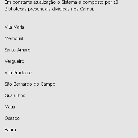
Em constante atualização o Sistema é composto por 18
Bibliotecas presenciais divididas nos Campi:
EJA - EDUCAÇÃO PARA JOVENS E ADULTOS
AMBULATÓRIO INTEGRADO DE SAÚDE
MESTRADO E DOUTORADO
Vila Maria
FIES
NAPP
CURSOS TÉCNICOS
Memorial
Santo Amaro
PROUNI
EJA
Vergueiro
PÓS-GRADUAÇÃO MÉDICA -APRIMORAMENTO EM CIRURGIA
GERAL
Vila Prudente
São Bernardo do Campo
Guarulhos
Mauá
Osasco
Bauru