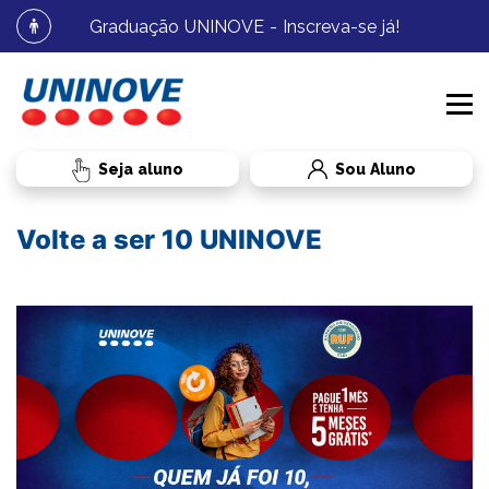
Graduação UNINOVE - Inscreva-se já!
Sou Aluno
Volte a ser 10 UNINOVE
PROCESSOS SELETIVOS
CURSOS
MEDICINA
INSTITUCIONAL
GRADUAÇÃO
MEDICINA
BIBLIOTECA
RESIDÊNCIA MÉDICA
RESIDÊNCIA MÉDICA
RADAR UNINOVE