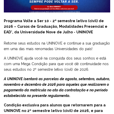
UNIDADES
TRANSFERÊNCIA
GRADUAÇÃO
AVALIAÇÃO INSTITUCIONAL
FACULDADES
VOLTE A SER 10
ESPECIALIZAÇÃO E MBA
FALE CONOSCO
Programa Volte a Ser 10 - 2º semestre letivo (civil) de
2026 – Cursos de Graduação, Modalidades Presencial e
EAD*, da Universidade Nove de Julho - UNINOVE
PROMOÇÕES
ESPECIALIZAÇÃO E MBA
MESTRADO E DOUTORADO
DIRETORIA DE PESQUISA
FACULDADE NOVE DE JULHO DE BAURU
Retome seus estudos na UNINOVE e continue a sua graduação
PÓS-GRADUAÇÃO MÉDICA -APRIMORAMENTO EM CIRURGIA
em uma das mais renomadas Universidades do país!
RESULTADOS E MATRÍCULA
CURSOS TÉCNICOS
BENEFÍCIOS AO ALUNO
FACULDADE NOVE DE JULHO DE GUARULHOS
GERAL
A UNINOVE ajuda você na conquista dos seus sonhos e está
com uma Mega Condição para que você dê continuidade nos
ENSINO REGULAR E EJA
APRIMORAMENTO
APRIMORAMENTO
E-BOOKS
FACULDADE NOVE DE JULHO DE MAUÁ
MEDICINA
seus estudos no 2º semestre letivo (civil) de 2026.
A UNINOVE isentará as parcelas de agosto, setembro, outubro,
MESTRADO E DOUTORADO
CURSOS LIVRES
EGRESSOS UNINOVE
FACULDADE NOVE DE JULHO DE OSASCO
RESIDÊNCIA MÉDICA
novembro e dezembro de 2026 para aqueles que realizarem o
pagamento da matrícula no ato da contratação e no período
CURSOS TÉCNICOS
EJA
HOSPITAL VETERINÁRIO DA UNINOVE
FACULDADE MARECHAL RONDON
GRADUAÇÃO UNINOVE
estabelecido no presente regulamento
.
Condição exclusiva para alunos que retornarem para a
ESPECIALIZAÇÃO TÉCNICA
ESTÁGIO E CARREIRA
SEJA UM POLO PARCEIRO
FACULDADES NOVE DE JULHO
UNINOVE no 2º semestre letivo (civil) de 2026, e para