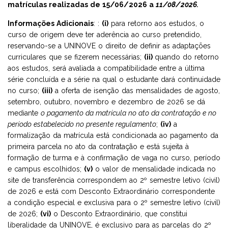
matrículas realizadas de 15/06/2026 a
11/08/2026.
Informações Adicionais
: :
(i)
para retorno aos estudos, o
EJA - EDUCAÇÃO PARA JOVENS E ADULTOS
AMBULATÓRIO INTEGRADO DE SAÚDE
MESTRADO E DOUTORADO
curso de origem deve ter aderência ao curso pretendido,
reservando-se a UNINOVE o direito de definir as adaptações
FIES
NAPP
CURSOS TÉCNICOS
curriculares que se fizerem necessárias;
(ii)
quando do retorno
aos estudos, será avaliada a compatibilidade entre a última
série concluída e a série na qual o estudante dará continuidade
PROUNI
EJA
no curso;
(iii)
a oferta de isenção das mensalidades de agosto,
setembro, outubro, novembro e dezembro de 2026 se dá
PÓS-GRADUAÇÃO MÉDICA -APRIMORAMENTO EM CIRURGIA
mediante
o pagamento da matrícula no ato da contratação e no
GERAL
período estabelecido no presente regulamento
;
(iv)
a
formalização da matrícula está condicionada ao pagamento da
primeira parcela no ato da contratação e está sujeita à
formação de turma e à confirmação de vaga no curso, período
e campus escolhidos;
(v)
o valor de mensalidade indicada no
site de transferência correspondem ao 2º semestre letivo (civil)
de 2026 e está com Desconto Extraordinário correspondente
a condição especial e exclusiva para o 2º semestre letivo (civil)
de 2026;
(vi)
o Desconto Extraordinário, que constitui
liberalidade da UNINOVE, é exclusivo para as parcelas do 2º