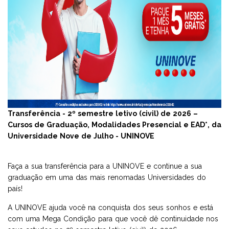
UNIDADES
TRANSFERÊNCIA
GRADUAÇÃO
AVALIAÇÃO INSTITUCIONAL
FACULDADES
VOLTE A SER 10
ESPECIALIZAÇÃO E MBA
FALE CONOSCO
PROMOÇÕES
ESPECIALIZAÇÃO E MBA
MESTRADO E DOUTORADO
DIRETORIA DE PESQUISA
FACULDADE NOVE DE JULHO DE BAURU
PÓS-GRADUAÇÃO MÉDICA -APRIMORAMENTO EM CIRURGIA
RESULTADOS E MATRÍCULA
CURSOS TÉCNICOS
BENEFÍCIOS AO ALUNO
FACULDADE NOVE DE JULHO DE GUARULHOS
GERAL
Transferência - 2º semestre letivo (civil) de 2026 –
Cursos de Graduação, Modalidades Presencial e EAD*, da
ENSINO REGULAR E EJA
APRIMORAMENTO
APRIMORAMENTO
E-BOOKS
FACULDADE NOVE DE JULHO DE MAUÁ
MEDICINA
Universidade Nove de Julho - UNINOVE
MESTRADO E DOUTORADO
CURSOS LIVRES
EGRESSOS UNINOVE
FACULDADE NOVE DE JULHO DE OSASCO
RESIDÊNCIA MÉDICA
Faça a sua transferência para a UNINOVE e continue a sua
graduação em uma das mais renomadas Universidades do
país!
CURSOS TÉCNICOS
EJA
HOSPITAL VETERINÁRIO DA UNINOVE
FACULDADE MARECHAL RONDON
GRADUAÇÃO UNINOVE
A UNINOVE ajuda você na conquista dos seus sonhos e está
com uma Mega Condição para que você dê continuidade nos
ESPECIALIZAÇÃO TÉCNICA
ESTÁGIO E CARREIRA
SEJA UM POLO PARCEIRO
FACULDADES NOVE DE JULHO