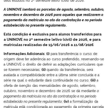
seus estudos no 2º semestre letivo (civil) de 2026.
A UNINOVE isentará as parcelas de agosto, setembro, outubro,
EJA - EDUCAÇÃO PARA JOVENS E ADULTOS
AMBULATÓRIO INTEGRADO DE SAÚDE
MESTRADO E DOUTORADO
novembro e dezembro de 2026 para aqueles que realizarem o
pagamento da matrícula no ato da contratação e no período
estabelecido no presente regulamento
.
FIES
NAPP
CURSOS TÉCNICOS
Está condição é exclusiva para alunos transferidos para
a UNINOVE no 2º semestre letivo (civil) de 2026, e para
PROUNI
EJA
matrículas realizadas de 15/06/2026 a
11/08/2026.
PÓS-GRADUAÇÃO MÉDICA -APRIMORAMENTO EM CIRURGIA
Informações Adicionais
:
(i)
para transferência o curso de
GERAL
origem deve ter aderência ao curso pretendido, reservando-se
a UNINOVE o direito de definir as adaptações curriculares que
se fizerem necessárias;
(ii)
quando da transferência, será
avaliada a compatibilidade entre a última série concluída e a
série na qual o estudante dará continuidade no curso;
(iii)
a
oferta de isenção das mensalidades de agosto, setembro,
outubro, novembro e dezembro de 2026 se dá mediante
o
pagamento da matrícula no ato da contratação e no período
estabelecido no presente regulamento
;
(iv)
a formalização da
matrícula está condicionada ao pagamento da primeira parcela