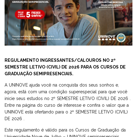
UNIDADES
TRANSFERÊNCIA
GRADUAÇÃO
AVALIAÇÃO INSTITUCIONAL
FACULDADES
VOLTE A SER 10
ESPECIALIZAÇÃO E MBA
FALE CONOSCO
PROMOÇÕES
ESPECIALIZAÇÃO E MBA
MESTRADO E DOUTORADO
DIRETORIA DE PESQUISA
FACULDADE NOVE DE JULHO DE BAURU
PÓS-GRADUAÇÃO MÉDICA -APRIMORAMENTO EM CIRURGIA
RESULTADOS E MATRÍCULA
CURSOS TÉCNICOS
BENEFÍCIOS AO ALUNO
FACULDADE NOVE DE JULHO DE GUARULHOS
REGULAMENTO INGRESSANTES/CALOUROS NO 2º
GERAL
SEMESTRE LETIVO (CIVIL) DE 2026 PARA OS CURSOS DE
GRADUAÇÃO SEMIPRESENCIAIS.
ENSINO REGULAR E EJA
APRIMORAMENTO
APRIMORAMENTO
E-BOOKS
FACULDADE NOVE DE JULHO DE MAUÁ
MEDICINA
A UNINOVE ajuda você na conquista dos seus sonhos e,
agora, está com uma condição superespecial para que você
MESTRADO E DOUTORADO
CURSOS LIVRES
EGRESSOS UNINOVE
FACULDADE NOVE DE JULHO DE OSASCO
RESIDÊNCIA MÉDICA
inicie seus estudos no 2º SEMESTRE LETIVO (CIVIL) DE 2026 .
Entre na página do curso de interesse e confira o valor que a
UNINOVE está ofertando para o 2º SEMESTRE LETIVO (CIVIL)
CURSOS TÉCNICOS
EJA
HOSPITAL VETERINÁRIO DA UNINOVE
FACULDADE MARECHAL RONDON
GRADUAÇÃO UNINOVE
DE 2026 .
Este regulamento é válido para os Cursos de Graduação da
ESPECIALIZAÇÃO TÉCNICA
ESTÁGIO E CARREIRA
SEJA UM POLO PARCEIRO
FACULDADES NOVE DE JULHO
Universidade Nove de Julho – UNINOVE semipresenciais,