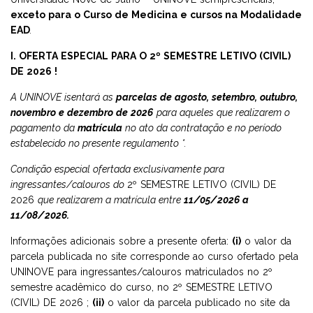
exceto para o Curso de Medicina e cursos na Modalidade
EAD
.
EJA - EDUCAÇÃO PARA JOVENS E ADULTOS
AMBULATÓRIO INTEGRADO DE SAÚDE
MESTRADO E DOUTORADO
I. OFERTA ESPECIAL PARA O 2º SEMESTRE LETIVO (CIVIL)
DE 2026 !
FIES
NAPP
CURSOS TÉCNICOS
A UNINOVE isentará as
parcelas de agosto, setembro, outubro,
novembro e dezembro
de 2026
para aqueles que realizarem o
PROUNI
EJA
pagamento da
matrícula
no ato da contratação e no período
estabelecido no presente regulamento *.
PÓS-GRADUAÇÃO MÉDICA -APRIMORAMENTO EM CIRURGIA
GERAL
Condição especial ofertada exclusivamente para
ingressantes/calouros do
2º SEMESTRE LETIVO (CIVIL) DE
2026
que realizarem a matrícula entre
11/05/2026 a
11/08/2026.
Informações adicionais sobre a presente oferta:
(i)
o valor da
parcela publicada no site corresponde ao curso ofertado pela
UNINOVE para ingressantes/calouros matriculados no 2º
semestre acadêmico do curso, no 2º SEMESTRE LETIVO
(CIVIL) DE 2026 ;
(ii)
o valor da parcela publicado no site da