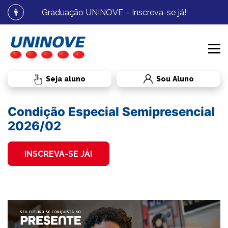
Graduação UNINOVE - Inscreva-se já!
Sou Aluno
Condição Especial Semipresencial
PROCESSOS SELETIVOS
2026/02
CURSOS
MEDICINA
INSCREVA-SE JÁ!
INSTITUCIONAL
GRADUAÇÃO
MEDICINA
BIBLIOTECA
RESIDÊNCIA MÉDICA
RESIDÊNCIA MÉDICA
RADAR UNINOVE