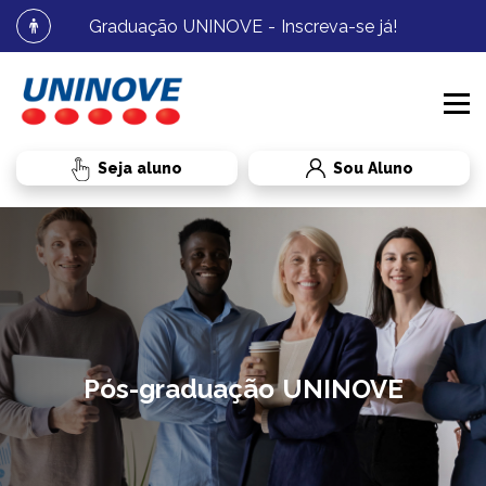
Graduação UNINOVE - Inscreva-se já!
Sou Aluno
PROCESSOS SELETIVOS
CURSOS
MEDICINA
INSTITUCIONAL
GRADUAÇÃO
MEDICINA
Pós-graduação UNINOVE
BIBLIOTECA
RESIDÊNCIA MÉDICA
RESIDÊNCIA MÉDICA
RADAR UNINOVE