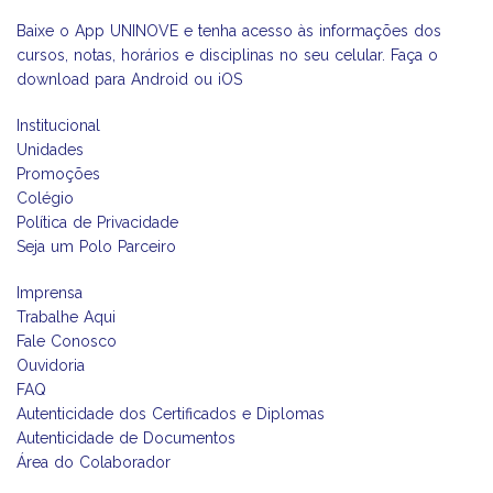
Baixe o App UNINOVE e tenha acesso às informações dos
EJA - EDUCAÇÃO PARA JOVENS E ADULTOS
AMBULATÓRIO INTEGRADO DE SAÚDE
MESTRADO E DOUTORADO
cursos, notas, horários e disciplinas no seu celular. Faça o
download para Android ou iOS
FIES
NAPP
CURSOS TÉCNICOS
Institucional
Unidades
Promoções
PROUNI
EJA
Colégio
Política de Privacidade
PÓS-GRADUAÇÃO MÉDICA -APRIMORAMENTO EM CIRURGIA
Seja um Polo Parceiro
GERAL
Imprensa
Trabalhe Aqui
Fale Conosco
Ouvidoria
FAQ
Autenticidade dos Certificados e Diplomas
Autenticidade de Documentos
Área do Colaborador